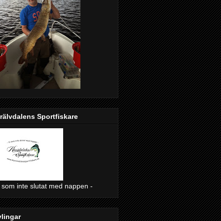
rälvdalens Sportfiskare
i som inte slutat med nappen -
lingar