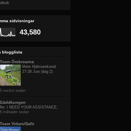
stbok
mma sidvisningar
43,580
 blogglista
Team Örebroarna
Mete Hjälmarekanal
27-28 Juni (dag 2)
5 veckor sedan
Gäddkungen
Re: I NEED YOUR ASSISTANCE,
8 månader sedan
Team Vidars/Safir