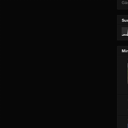
Gä
Su
Min