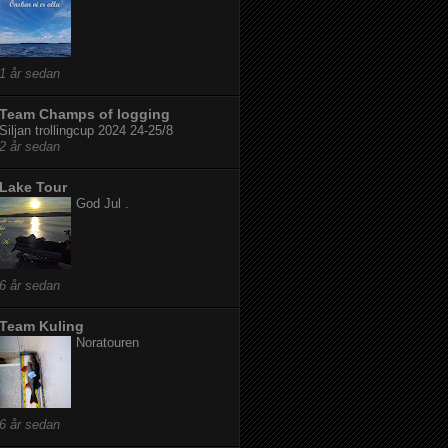
1 år sedan
Team Champs of logging
Siljan trollingcup 2024 24-25/8
2 år sedan
Lake Tour
God Jul .
6 år sedan
Team Kuling
Noratouren
6 år sedan