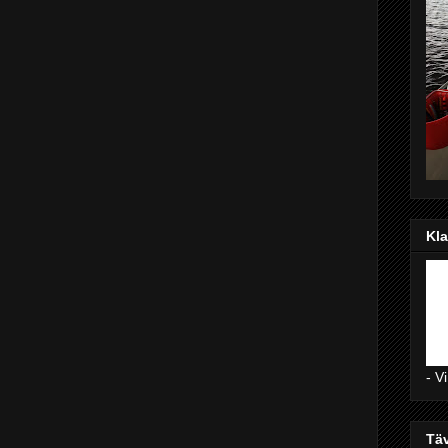
Kla
- V
Täv