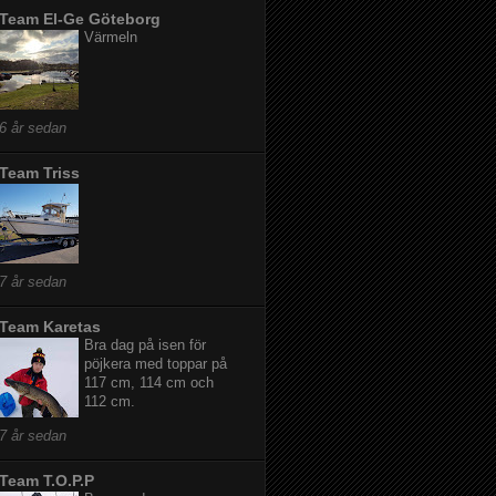
Team El-Ge Göteborg
Värmeln
6 år sedan
Team Triss
7 år sedan
Team Karetas
Bra dag på isen för
pöjkera med toppar på
117 cm, 114 cm och
112 cm.
7 år sedan
Team T.O.P.P