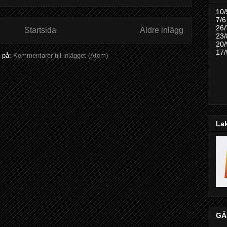
10/
7/6
26/
Startsida
Äldre inlägg
23/
20/
17/
 på:
Kommentarer till inlägget (Atom)
La
GÄ